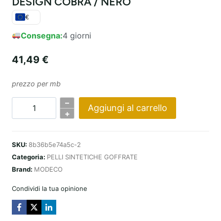
DESIGN COBRA / NERO
€
Consegna:
4 giorni
41,49
€
prezzo per mb
–
Aggiungi al carrello
Quantità
+
COBRA
DESIGN
SKU:
8b36b5e74a5c-2
/
Categoria:
PELLI SINTETICHE GOFFRATE
CZARNA
Brand:
MODECO
Condividi la tua opinione