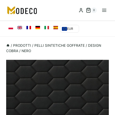
Vai
al
0
contenuto
EUR
/
PRODOTTI
/
PELLI SINTETICHE GOFFRATE
/
DESIGN
COBRA / NERO