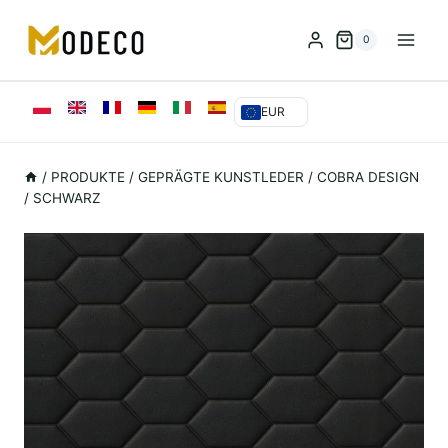
Zum
Inhalt
0
springen
EUR
/
PRODUKTE
/
GEPRÄGTE KUNSTLEDER
/
COBRA DESIGN
/ SCHWARZ