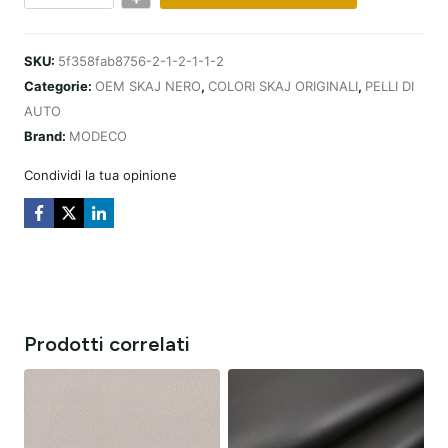
OEM
SKAJ
SKU:
5f358fab8756-2-1-2-1-1-2
BLACK
Categorie:
OEM SKAJ NERO
,
COLORI SKAJ ORIGINALI
,
PELLI DI
(COLOUR
AUTO
81)
Brand:
MODECO
Condividi la tua opinione
Prodotti correlati