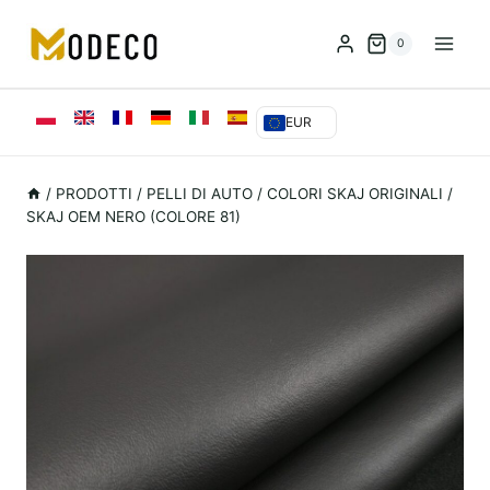
Vai
al
0
contenuto
EUR
/
PRODOTTI
/
PELLI DI AUTO
/
COLORI SKAJ ORIGINALI
/
SKAJ OEM NERO (COLORE 81)