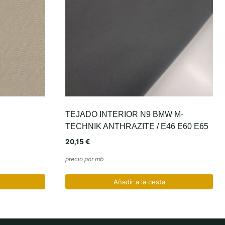
TEJADO INTERIOR N9 BMW M-
TECHNIK ANTHRAZITE / E46 E60 E65
20,15
€
precio por mb
Añadir a la cesta