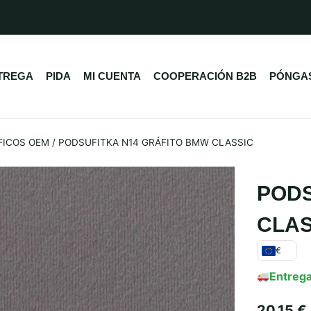
TREGA
PIDA
MI CUENTA
COOPERACIÓN B2B
PÓNGAS
ÍFICOS OEM
/
PODSUFITKA N14 GRÁFITO BMW CLASSIC
PODS
CLAS
€
Entrega
20,15
€