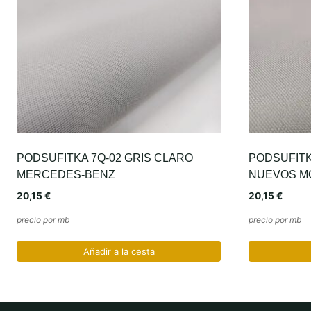
PODSUFITKA 7Q-02 GRIS CLARO
PODSUFITK
MERCEDES-BENZ
NUEVOS M
20,15
€
20,15
€
precio por mb
precio por mb
Añadir a la cesta