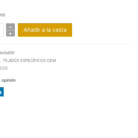
 mb
–
Añadir a la cesta
+
TKA
3e6a89f
WY
. TEJIDOS ESPECÍFICOS OEM
ECO
 opinión