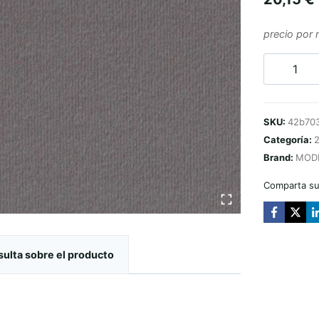
precio por
Cantidad
PODSUFI
N14
SKU:
42b70
GRAFITO
Categoría:
2
BMW
Brand:
MOD
CLASSIC
Comparta su
ulta sobre el producto