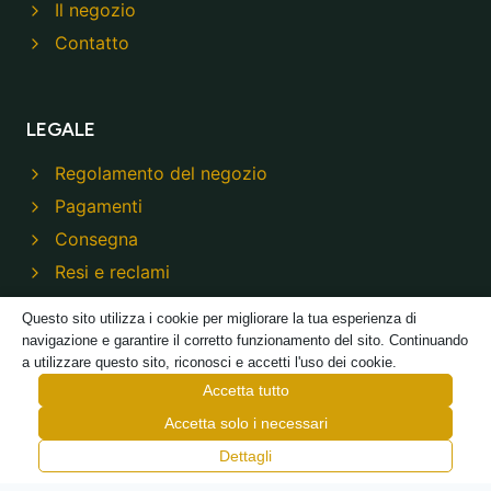
Il negozio
Contatto
LEGALE
Regolamento del negozio
Pagamenti
Consegna
Resi e reclami
Informativa sulla privacy
Questo sito utilizza i cookie per migliorare la tua esperienza di
navigazione e garantire il corretto funzionamento del sito. Continuando
a utilizzare questo sito, riconosci e accetti l'uso dei cookie.
Accetta tutto
Accetta solo i necessari
© 2026 Modeco Negozio - Realizzato da
TREJKA
Dettagli