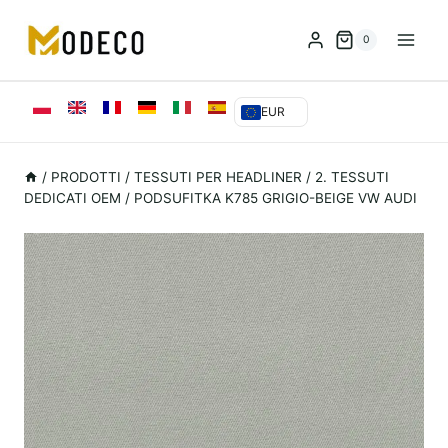
Vai
al
0
contenuto
EUR
/
PRODOTTI
/
TESSUTI PER HEADLINER
/
2. TESSUTI
DEDICATI OEM
/
PODSUFITKA K785 GRIGIO-BEIGE VW AUDI