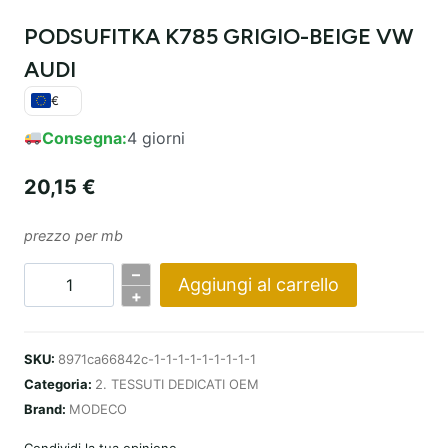
PODSUFITKA K785 GRIGIO-BEIGE VW
AUDI
€
Consegna:
4 giorni
20,15
€
prezzo per mb
–
Aggiungi al carrello
Quantità
+
PODSUFITKA
K785
SKU:
8971ca66842c-1-1-1-1-1-1-1-1-1
SZARO-
Categoria:
2. TESSUTI DEDICATI OEM
BEŻOWY
Brand:
MODECO
VW
AUDI
Condividi la tua opinione