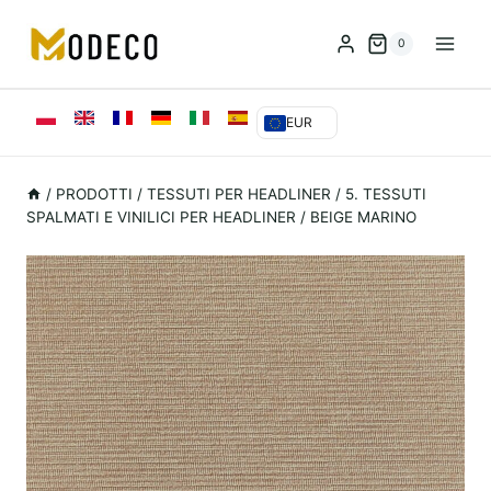
Vai
al
0
contenuto
EUR
/
PRODOTTI
/
TESSUTI PER HEADLINER
/
5. TESSUTI
SPALMATI E VINILICI PER HEADLINER
/
BEIGE MARINO