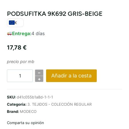
PODSUFITKA 9K692 GRIS-BEIGE
€
Entrega:
4 días
17,78
€
precio por mb
–
Añadir a la cesta
Cantidad
+
PODSUFITKA
9K692
SKU:
d41c055b1a8d-1-1-1
SZARO-
Categoría:
3. TEJIDOS - COLECCIÓN REGULAR
BEŻOWY
Brand:
MODECO
Comparta su opinión