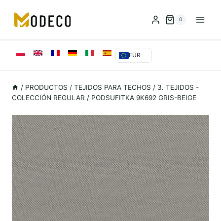
Saltar
al
0
Contenido
EUR
/
PRODUCTOS
/
TEJIDOS PARA TECHOS
/
3. TEJIDOS -
COLECCIÓN REGULAR
/
PODSUFITKA 9K692 GRIS-BEIGE