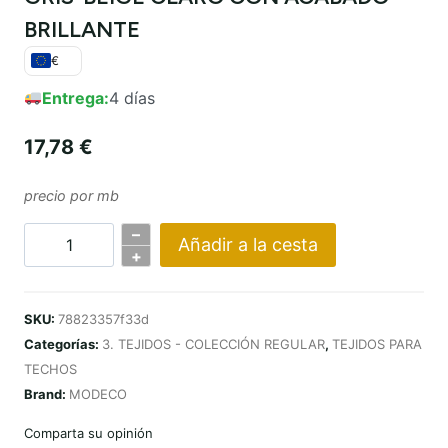
BRILLANTE
€
Entrega:
4 días
17,78
€
precio por mb
–
Añadir a la cesta
Cantidad
+
PODSUFITKA
8K364
SKU:
78823357f33d
JASNY
Categorías:
3. TEJIDOS - COLECCIÓN REGULAR
,
TEJIDOS PARA
SZARO-
TECHOS
BEŻOWY
Brand:
MODECO
Z
POŁYSKIEM
Comparta su opinión