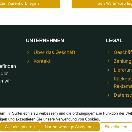
 den Warenkorb legen
In den Warenkorb le
UNTERNEHMEN
LEGAL
Über das Geschäft
Geschäf
Kontakt
Zahlung
efinden
Lieferu
 der
Rückga
n wir
Reklama
Datens
um Ihr Surferlebnis zu verbessern und die ordnungsgemäße Funktion der Webs
tigen und akzeptieren Sie unsere Verwendung von Cookies.
© 2026 Modeco Shop – Powered by
TREJKA
Alle akzeptieren
Nur notwendige Akzeptanz
Einzelheiten