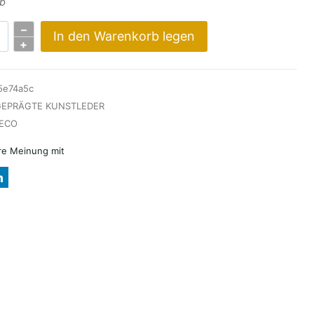
mb
–
In den Warenkorb legen
+
5e74a5c
EPRÄGTE KUNSTLEDER
ECO
hre Meinung mit