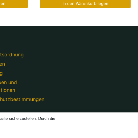
gen
In den Warenkorb legen
tsordnung
en
ng
ben und
tionen
chutzbestimmungen
ite sicherzustellen. Durch die