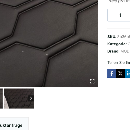
Preis pro 
HEXAGON
DESIGN
/
SKU:
8b36b
CZARNA
Kategorie:
G
Menge
Brand:
MOD
Teilen Sie I
uktanfrage