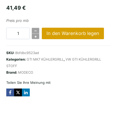
41,49
€
Preis pro mb
–
In den Warenkorb legen
KRATA
+
VW
GTI
SKU:
8bfdbc9523ad
MK7
Kategorien:
GTI MK7 KÜHLERGRILL
,
VW GTI KÜHLERGRILL
CZERWONA
STOFF
Menge
Brand:
MODECO
Teilen Sie Ihre Meinung mit