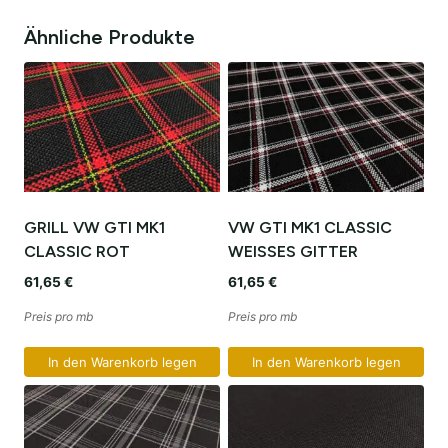
Ähnliche Produkte
GRILL VW GTI MK1
VW GTI MK1 CLASSIC
CLASSIC ROT
WEISSES GITTER
61,65
€
61,65
€
Preis pro mb
Preis pro mb
In den Warenkorb legen
In den Warenkorb legen