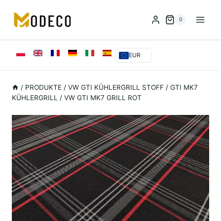
Zum
Inhalt
0
springen
EUR
/
PRODUKTE
/
VW GTI KÜHLERGRILL STOFF
/
GTI MK7
KÜHLERGRILL
/
VW GTI MK7 GRILL ROT