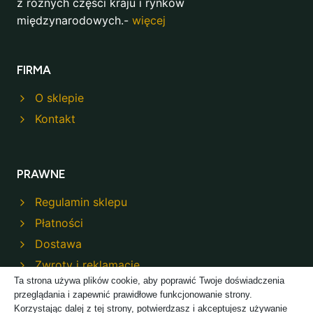
z różnych części kraju i rynków
międzynarodowych.-
więcej
FIRMA
O sklepie
Kontakt
PRAWNE
Regulamin sklepu
Płatności
Dostawa
Zwroty i reklamacje
Ta strona używa plików cookie, aby poprawić Twoje doświadczenia
Polityka prywatności
przeglądania i zapewnić prawidłowe funkcjonowanie strony.
Korzystając dalej z tej strony, potwierdzasz i akceptujesz używanie