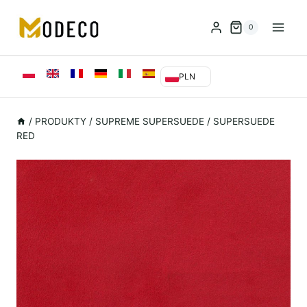
Przejdź
do
0
treści
PLN
/
PRODUKTY
/
SUPREME SUPERSUEDE
/
SUPERSUEDE
RED