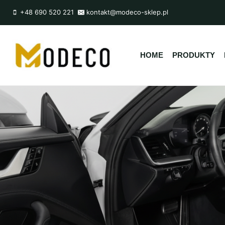
Przejdź
+48 690 520 221
kontakt@modeco-sklep.pl
do
treści
HOME
PRODUKTY