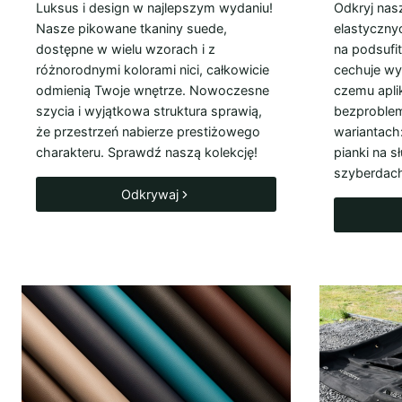
Luksus i design w najlepszym wydaniu!
Odkryj nas
Nasze pikowane tkaniny suede,
elastyczny
dostępne w wielu wzorach i z
na podsufi
różnorodnymi kolorami nici, całkowicie
cechuje wy
odmienią Twoje wnętrze. Nowoczesne
czemu aplik
szycia i wyjątkowa struktura sprawią,
bezproble
że przestrzeń nabierze prestiżowego
wariantach
charakteru. Sprawdź naszą kolekcję!
pianki na s
szyberdac
Odkrywaj