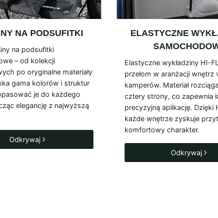
INY NA
PODSUFITKI
ELASTYCZNE WYKŁ
SAMOCHODO
iny na podsufitki
e – od kolekcji
Elastyczne wykładziny HI-F
ych po oryginalne materiały
przełom w aranżacji wnętrz 
ka gama kolorów i struktur
kamperów. Materiał rozciąga
opasować je do każdego
cztery strony, co zapewnia ł
ącząc elegancję z najwyższą
precyzyjną aplikację. Dzięki
każde wnętrze zyskuje przyt
komfortowy charakter.
Odkrywaj
Odkrywaj