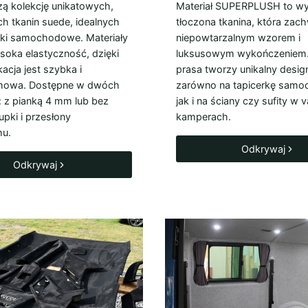
zą kolekcję unikatowych,
Materiał SUPERPLUSH to wy
ch tkanin suede, idealnych
tłoczona tkanina, która zac
tki samochodowe. Materiały
niepowtarzalnym wzorem i
soka elastyczność, dzięki
luksusowym wykończeniem.
acja jest szybka i
prasa tworzy unikalny design
mowa. Dostępne w dwóch
zarówno na tapicerkę sam
: z pianką 4 mm lub bez
jak i na ściany czy sufity w 
łupki i przesłony
kamperach.
hu.
Odkrywaj
Odkrywaj