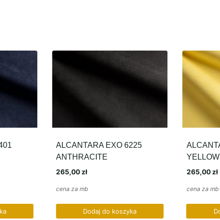
401
ALCANTARA EXO 6225
ALCANTA
ANTHRACITE
YELLOW
265,00
zł
265,00
zł
cena za mb
cena za mb
ka
Dodaj do koszyka
D