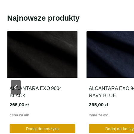
Najnowsze produkty
ALCANTARA EXO 9604
ALCANTARA EXO 9
BLACK
NAVY BLUE
265,00
zł
265,00
zł
cena za mb
cena za mb
Dodaj do koszyka
Dodaj do koszy