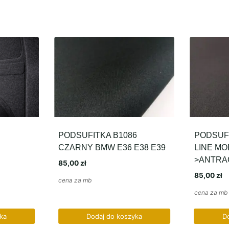
PODSUFITKA B1086
PODSUFITKA 9F52 
CZARNY BMW E36 E38 E39
LINE MODELE 2008
>ANTRACYTOWY
85,00
zł
85,00
zł
cena za mb
cena za mb
Dodaj do koszyka
Dodaj do kosz