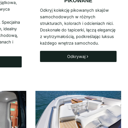
PIKOWANE
jątkowa,
hwyca
Odkryj kolekcję pikowanych skajów
samochodowych w różnych
 Specjalna
strukturach, kolorach i odcieniach nici.
, idealny
Doskonałe do tapicerki, łączą elegancję
ochodową,
z wytrzymałością, podkreślając luksus
vanach i
każdego wnętrza samochodu.
Odkrywaj