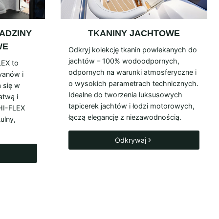
ADZINY
TKANINY JACHTOWE
WE
Odkryj kolekcję tkanin powlekanych do
jachtów – 100% wodoodpornych,
LEX to
odpornych na warunki atmosferyczne i
vanów i
o wysokich parametrach technicznych.
 się w
Idealne do tworzenia luksusowych
atwą i
tapicerek jachtów i łodzi motorowych,
 HI-FLEX
łączą elegancję z niezawodnością.
ulny,
Odkrywaj