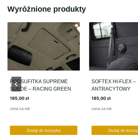
Wyróżnione produkty
UFITKA SUPREME
SOFTEX HI-FLEX –
E – RACING GREEN
ANTRACYTOWY
0
zł
185,00
zł
 mb
cena za mb
Dodaj do koszyka
Dodaj do koszyka