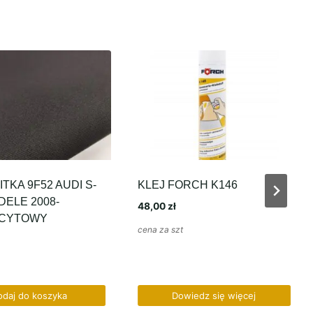
AUDI S-
KLEJ FORCH K146
SLIM B
-
E36 E38
48,00
zł
90,00
zł
cena za szt
cena za m
yka
Dowiedz się więcej
D