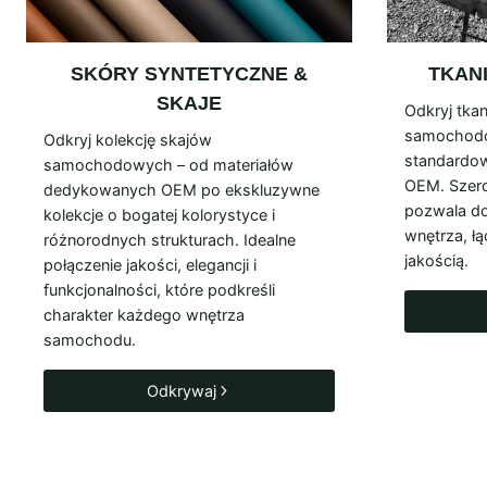
SKÓRY SYNTETYCZNE &
TKAN
SKAJE
Odkryj tkan
samochodow
Odkryj kolekcję skajów
standardow
samochodowych – od materiałów
OEM. Szero
dedykowanych OEM po ekskluzywne
pozwala d
kolekcje o bogatej kolorystyce i
wnętrza, ł
różnorodnych strukturach. Idealne
jakością.
połączenie jakości, elegancji i
funkcjonalności, które podkreśli
charakter każdego wnętrza
samochodu.
Odkrywaj