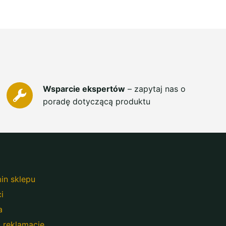
Wsparcie ekspertów
– zapytaj nas o
poradę dotyczącą produktu
in sklepu
i
a
i reklamacje