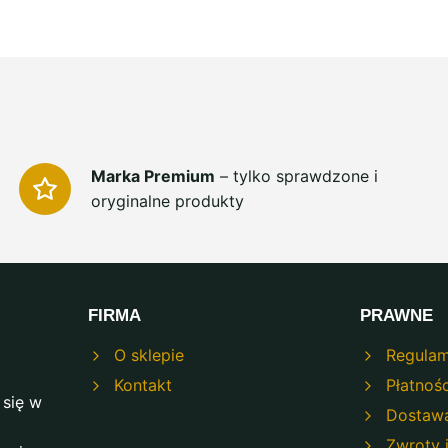
Marka Premium
– tylko sprawdzone i
oryginalne produkty
FIRMA
PRAWNE
O sklepie
Regulam
Kontakt
Płatnośc
 się w
Dostaw
Zwroty 