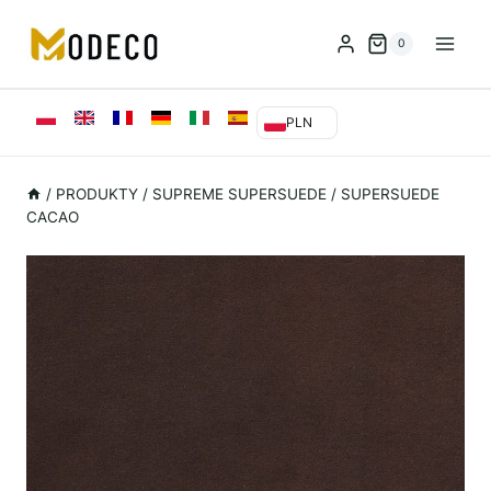
Przejdź
do
0
treści
PLN
/
PRODUKTY
/
SUPREME SUPERSUEDE
/
SUPERSUEDE
CACAO