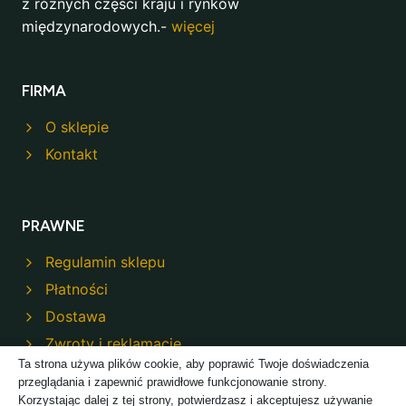
z różnych części kraju i rynków
międzynarodowych.-
więcej
FIRMA
O sklepie
Kontakt
PRAWNE
Regulamin sklepu
Płatności
Dostawa
Zwroty i reklamacje
Ta strona używa plików cookie, aby poprawić Twoje doświadczenia
Polityka prywatności
przeglądania i zapewnić prawidłowe funkcjonowanie strony.
Korzystając dalej z tej strony, potwierdzasz i akceptujesz używanie