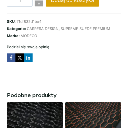
Dodaj do koszyka
ilość
+
PREMIUM
SUEDE
SKU:
71cf832d1be4
CARRERA
Kategorie:
CARRERA DESIGN
,
SUPREME SUEDE PREMIUM
DESIGN
Marka:
MODECO
CZARNA
/
Podziel się swoją opinią
NIĆ
CZERWONA
Podobne produkty