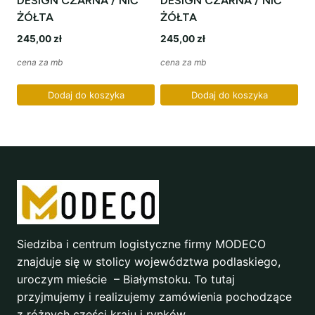
DESIGN CZARNA / NIĆ
DESIGN CZARNA / NIĆ
ŻÓŁTA
ŻÓŁTA
245,00
zł
245,00
zł
cena za mb
cena za mb
Dodaj do koszyka
Dodaj do koszyka
Siedziba i centrum logistyczne firmy MODECO
znajduje się w stolicy województwa podlaskiego,
uroczym mieście – Białymstoku. To tutaj
przyjmujemy i realizujemy zamówienia pochodzące
z różnych części kraju i rynków