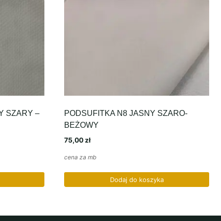
Y SZARY –
PODSUFITKA N8 JASNY SZARO-
BEŻOWY
75,00
zł
cena za mb
Dodaj do koszyka