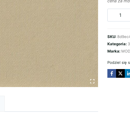
cena za mb
ilość
PODSUFI
K788
SKU:
8d9ec
BEŻOWY
Kategoria:
3
Marka:
MOD
Podziel się 