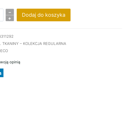
–
Dodaj do koszyka
+
TKA
4311292
. TKANINY – KOLEKCJA REGULARNA
ECO
swoją opinią