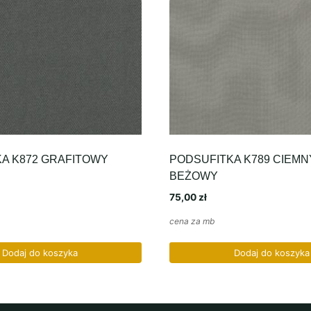
A K872 GRAFITOWY
PODSUFITKA K789 CIEMN
BEŻOWY
75,00
zł
cena za mb
Dodaj do koszyka
Dodaj do koszyka