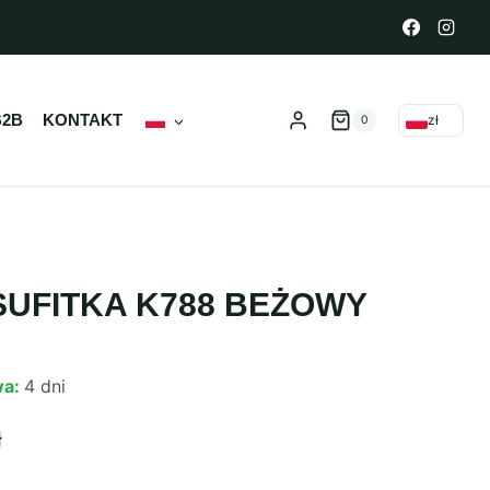
B2B
KONTAKT
zł
0
UFITKA K788 BEŻOWY
wa:
4 dni
ł