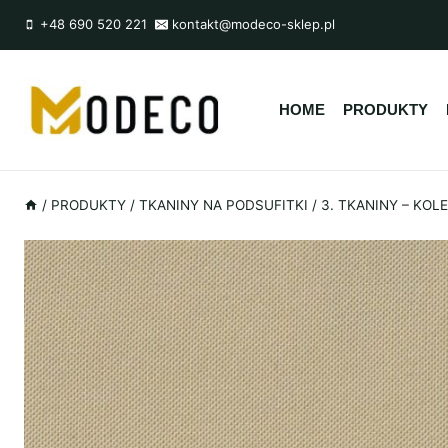
Przejdź
+48 690 520 221
kontakt@modeco-sklep.pl
do
treści
HOME
PRODUKTY
/
PRODUKTY
/
TKANINY NA PODSUFITKI
/
3. TKANINY – KO