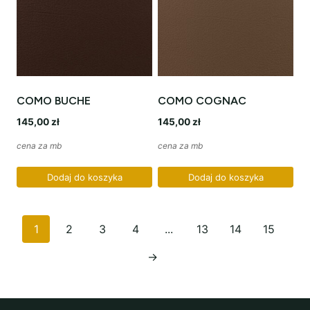
COMO BUCHE
COMO COGNAC
145,00
zł
145,00
zł
cena za mb
cena za mb
Dodaj do koszyka
Dodaj do koszyka
1
2
3
4
...
13
14
15
→