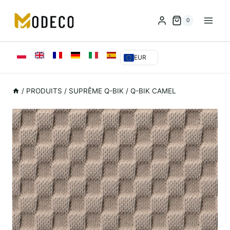
Skip
to
0
content
EUR
/
PRODUITS
/
SUPRÊME Q-BIK
/
Q-BIK CAMEL