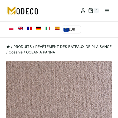
Skip
to
0
content
EUR
/
PRODUITS
/
REVÊTEMENT DES BATEAUX DE PLAISANCE
/
Océanie
/
OCEANIA PANNA