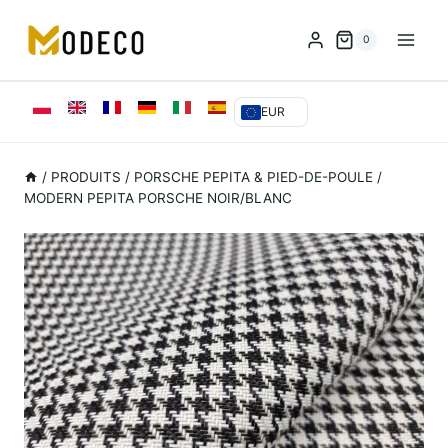
Skip
to
0
content
EUR
/
PRODUITS
/
PORSCHE PEPITA & PIED-DE-POULE
/
MODERN PEPITA PORSCHE NOIR/BLANC