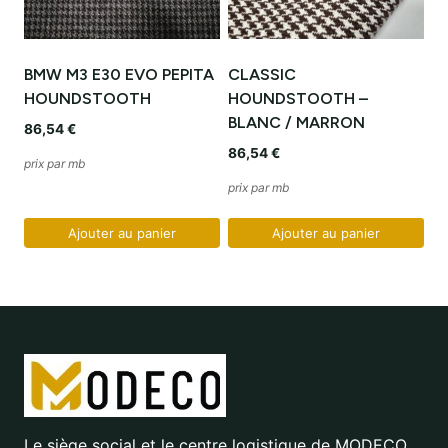
BMW M3 E30 EVO PEPITA
CLASSIC
HOUNDSTOOTH
HOUNDSTOOTH –
BLANC / MARRON
86,54
€
86,54
€
prix par mb
prix par mb
Ajouter au panier
Ajouter au panier
Le siège social et le centre logistique de MODECO