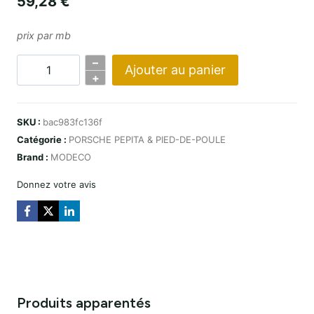
59,28
€
prix par mb
–
Ajouter au panier
Quantité
+
MODERN
PEPITA
SKU :
bac983fc136f
PORSCHE
Catégorie :
PORSCHE PEPITA & PIED-DE-POULE
BLACK/WHITE
Brand :
MODECO
Donnez votre avis
Produits apparentés