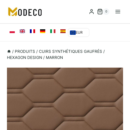
Skip
to
0
content
EUR
/
PRODUITS
/
CUIRS SYNTHÉTIQUES GAUFRÉS
/
HEXAGON DESIGN / MARRON