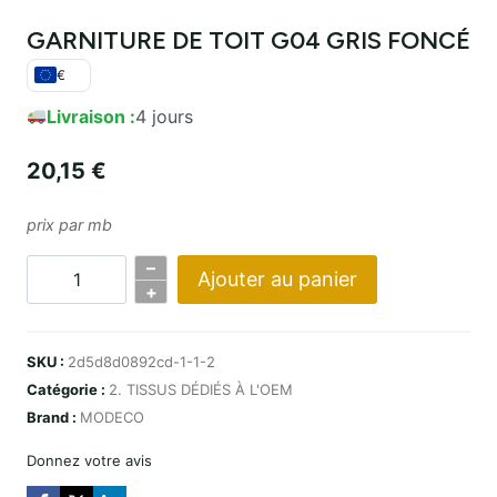
GARNITURE DE TOIT G04 GRIS FONCÉ
€
Livraison :
4 jours
20,15
€
prix par mb
–
Ajouter au panier
Quantité
+
PODSUFITKA
G04
SKU :
2d5d8d0892cd-1-1-2
CIEMNY
Catégorie :
2. TISSUS DÉDIÉS À L'OEM
SZARY
Brand :
MODECO
Donnez votre avis