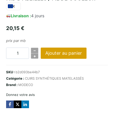
€
Livraison :
4 jours
20,15
€
prix par mb
–
Ajouter au panier
Quantité
+
3D
CARBON
SKU :
b2d093be44b7
CHARCOAL
Catégorie :
CUIRS SYNTHÉTIQUES MATELASSÉS
–
Brand :
MODECO
HONEYCOMB
DESIGN
Donnez votre avis
/
NIĆ
W