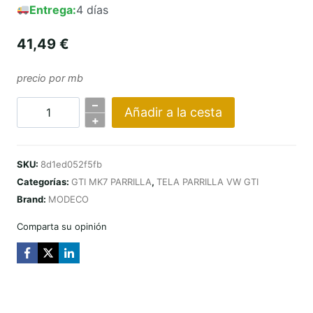
Entrega:
4 días
41,49
€
precio por mb
–
Añadir a la cesta
Cantidad
+
KRATA
VW
SKU:
8d1ed052f5fb
GTI
Categorías:
GTI MK7 PARRILLA
,
TELA PARRILLA VW GTI
MK7
Brand:
MODECO
ZIELONY
Comparta su opinión