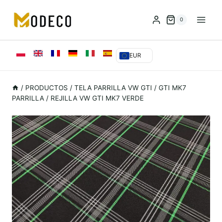
Saltar
al
0
Contenido
EUR
/
PRODUCTOS
/
TELA PARRILLA VW GTI
/
GTI MK7
PARRILLA
/
REJILLA VW GTI MK7 VERDE