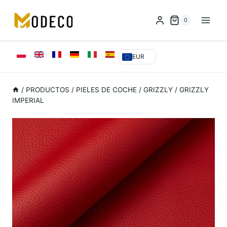
Saltar
al
0
Contenido
EUR
/
PRODUCTOS
/
PIELES DE COCHE
/
GRIZZLY
/
GRIZZLY
IMPERIAL