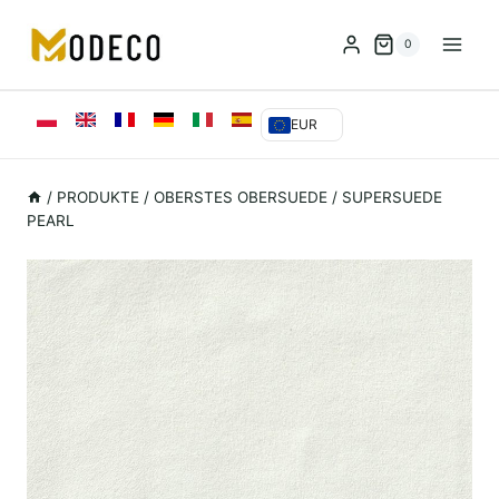
Zum
Inhalt
0
springen
EUR
/
PRODUKTE
/
OBERSTES OBERSUEDE
/
SUPERSUEDE
PEARL