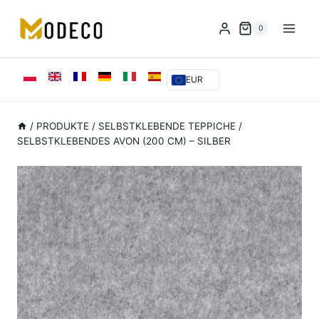
Zum
Inhalt
0
springen
EUR
/
PRODUKTE
/
SELBSTKLEBENDE TEPPICHE
/
SELBSTKLEBENDES AVON (200 CM) – SILBER