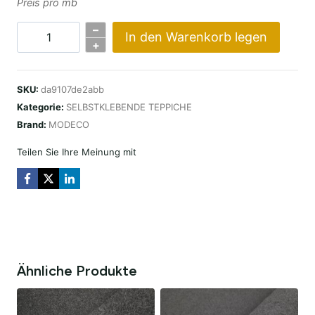
Preis pro mb
–
In den Warenkorb legen
SAMOPRZYLEPNY
+
AVON
(200
SKU:
da9107de2abb
CM)
Kategorie:
SELBSTKLEBENDE TEPPICHE
–
Brand:
MODECO
SILVER
Menge
Teilen Sie Ihre Meinung mit
Ähnliche Produkte