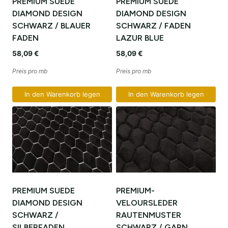
PREMIUM SUEDE
PREMIUM SUEDE
DIAMOND DESIGN
DIAMOND DESIGN
SCHWARZ / BLAUER
SCHWARZ / FADEN
FADEN
LAZUR BLUE
58,09
€
58,09
€
Preis pro mb
Preis pro mb
In den Warenkorb legen
In den Warenkorb legen
PREMIUM SUEDE
PREMIUM-
DIAMOND DESIGN
VELOURSLEDER
SCHWARZ /
RAUTENMUSTER
SILBERFADEN
SCHWARZ / GARN