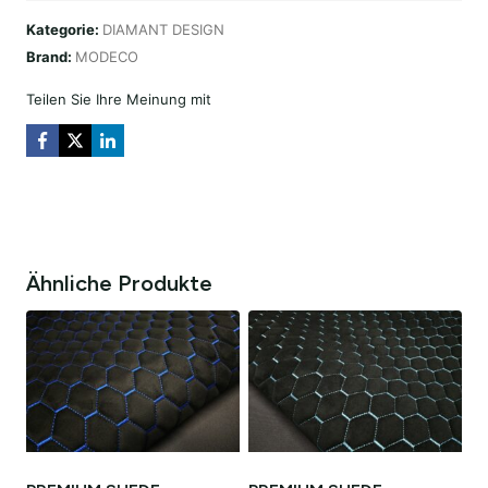
DIAMOND
Kategorie:
DIAMANT DESIGN
DESIGN
Brand:
MODECO
SZARY
Menge
Teilen Sie Ihre Meinung mit
Ähnliche Produkte