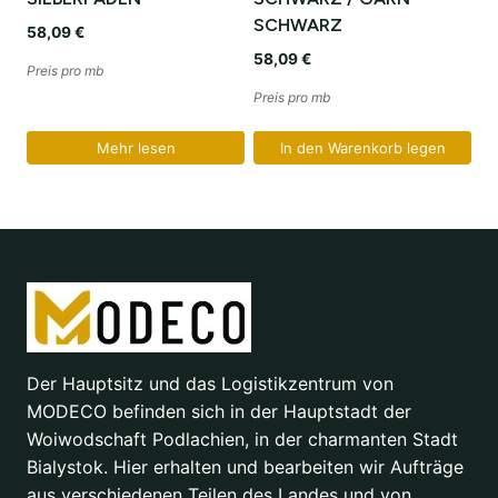
SCHWARZ
58,09
€
58,09
€
Preis pro mb
Preis pro mb
Mehr lesen
In den Warenkorb legen
Der Hauptsitz und das Logistikzentrum von
MODECO befinden sich in der Hauptstadt der
Woiwodschaft Podlachien, in der charmanten Stadt
Bialystok. Hier erhalten und bearbeiten wir Aufträge
aus verschiedenen Teilen des Landes und von