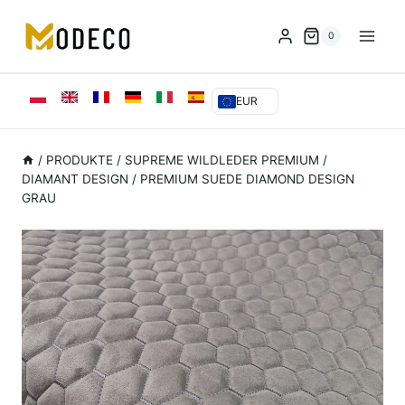
Zum
Inhalt
0
springen
EUR
/
PRODUKTE
/
SUPREME WILDLEDER PREMIUM
/
DIAMANT DESIGN
/
PREMIUM SUEDE DIAMOND DESIGN
GRAU