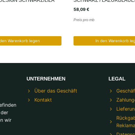
ESIGN SCHWARZ/LILA
SCHWARZ / LAZURBLAUE
58,09
€
Preis pro mb
 den Warenkorb legen
In den Warenkorb le
UNTERNEHMEN
LEGAL
Über das Geschäft
Geschäf
Kontakt
Zahlung
efinden
Lieferu
 der
Rückga
n wir
Reklama
Datens