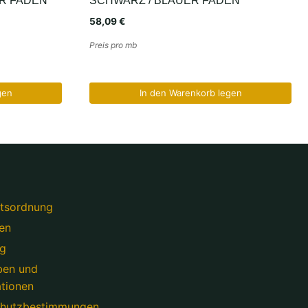
R FADEN
SCHWARZ / BLAUER FADEN
58,09
€
Preis pro mb
gen
In den Warenkorb legen
tsordnung
en
ng
ben und
tionen
chutzbestimmungen