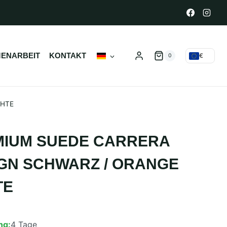
ENARBEIT
KONTAKT
€
0
ÄHTE
MIUM SUEDE CARRERA
GN SCHWARZ / ORANGE
TE
ng:
4 Tage