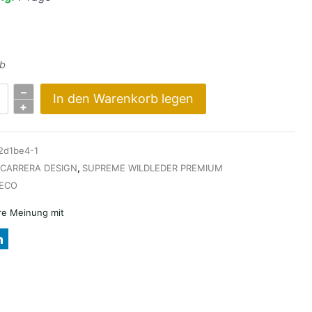
mb
–
In den Warenkorb legen
+
2d1be4-1
CARRERA DESIGN
,
SUPREME WILDLEDER PREMIUM
ECO
hre Meinung mit