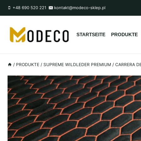
Zum
+48 690 520 221
kontakt@modeco-sklep.pl
Inhalt
springen
STARTSEITE
PRODUKTE
/
PRODUKTE
/
SUPREME WILDLEDER PREMIUM
/
CARRERA D