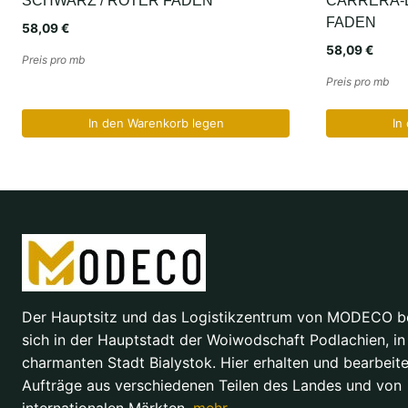
SCHWARZ / ROTER FADEN
CARRERA-D
FADEN
58,09
€
58,09
€
Preis pro mb
Preis pro mb
In den Warenkorb legen
In
Der Hauptsitz und das Logistikzentrum von MODECO b
sich in der Hauptstadt der Woiwodschaft Podlachien, in
charmanten Stadt Bialystok. Hier erhalten und bearbeite
Aufträge aus verschiedenen Teilen des Landes und von