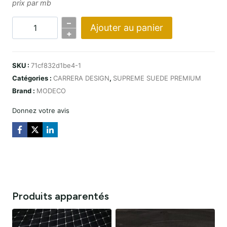
prix par mb
–
Ajouter au panier
Quantité
+
PREMIUM
SUEDE
SKU :
71cf832d1be4-1
CARRERA
Catégories :
CARRERA DESIGN
,
SUPREME SUEDE PREMIUM
DESIGN
Brand :
MODECO
CZARNA
/
Donnez votre avis
NIĆ
ORANGE
Produits apparentés