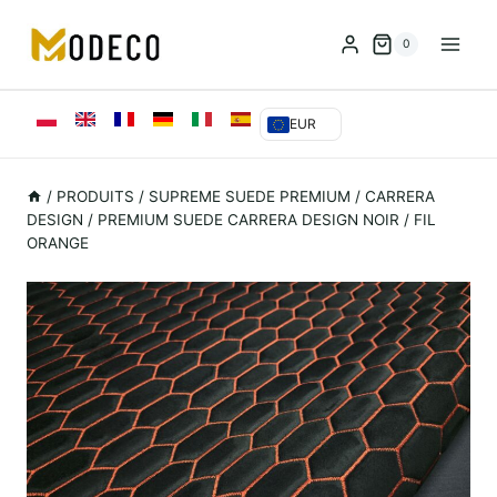
Skip
to
0
content
EUR
/
PRODUITS
/
SUPREME SUEDE PREMIUM
/
CARRERA
DESIGN
/
PREMIUM SUEDE CARRERA DESIGN NOIR / FIL
ORANGE