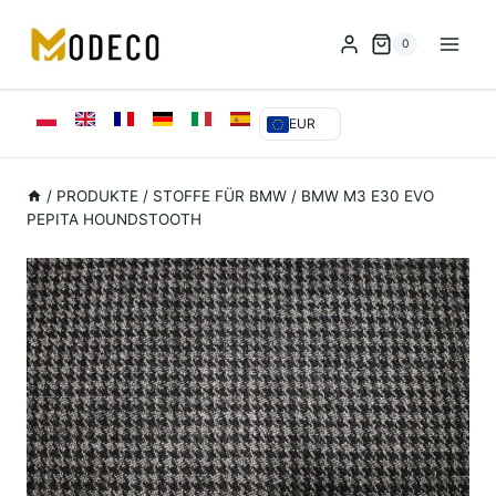
Zum
Inhalt
0
springen
EUR
/
PRODUKTE
/
STOFFE FÜR BMW
/
BMW M3 E30 EVO
PEPITA HOUNDSTOOTH