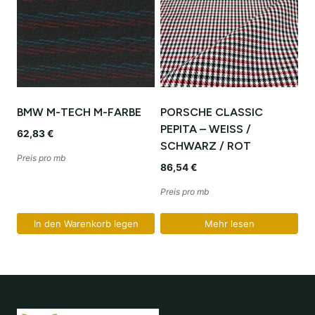
BMW M-TECH M-FARBE
PORSCHE CLASSIC
PEPITA – WEISS /
62,83
€
SCHWARZ / ROT
Preis pro mb
86,54
€
Preis pro mb
In den Warenkorb legen
Mehr lesen