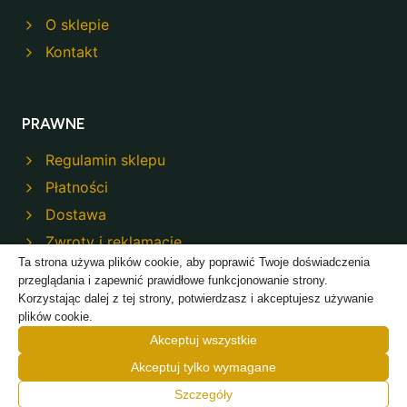
O sklepie
Kontakt
PRAWNE
Regulamin sklepu
Płatności
Dostawa
Zwroty i reklamacje
Ta strona używa plików cookie, aby poprawić Twoje doświadczenia
Polityka prywatności
przeglądania i zapewnić prawidłowe funkcjonowanie strony.
Korzystając dalej z tej strony, potwierdzasz i akceptujesz używanie
plików cookie.
Akceptuj wszystkie
Akceptuj tylko wymagane
© 2026 Modeco Sklep - Powered by
TREJKA
Szczegóły