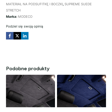
–
MATERIAŁ NA PODSUFITKĘ I BOCZKI
,
SUPREME SUEDE
RACING
STRETCH
GREEN
Marka:
MODECO
Podziel się swoją opinią
Podobne produkty