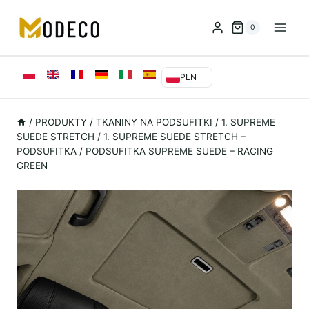
Przejdź
do
0
treści
PLN
/
PRODUKTY
/
TKANINY NA PODSUFITKI
/
1. SUPREME
SUEDE STRETCH
/
1. SUPREME SUEDE STRETCH –
PODSUFITKA
/
PODSUFITKA SUPREME SUEDE – RACING
GREEN