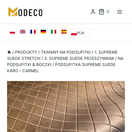
Przejdź
do
0
treści
PLN
/
PRODUKTY
/
TKANINY NA PODSUFITKI
/
1. SUPREME
SUEDE STRETCH
/
3. SUPREME SUEDE PRZESZYWANA / NA
PODSUFITKI & BOCZKI
/
PODSUFITKA SUPREME SUEDE
KARO – CARMEL