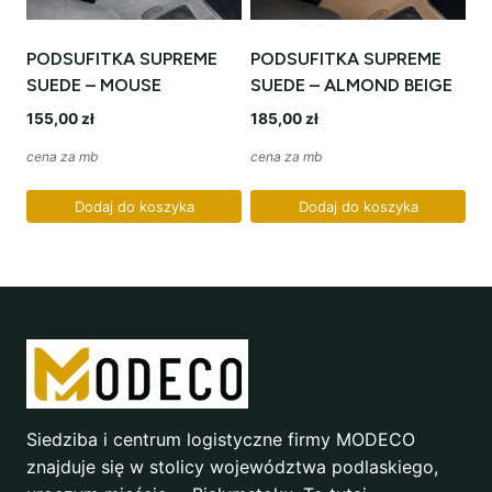
PODSUFITKA SUPREME
PODSUFITKA SUPREME
SUEDE – MOUSE
SUEDE – ALMOND BEIGE
155,00
zł
185,00
zł
cena za mb
cena za mb
Dodaj do koszyka
Dodaj do koszyka
Siedziba i centrum logistyczne firmy MODECO
znajduje się w stolicy województwa podlaskiego,