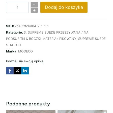
–
Dodaj do koszyka
ilość
+
PODSUFITKA
SUPREME
SKU:
2c40fffc6d04-2-1-1-1
SUEDE
Kategorie:
3. SUPREME SUEDE PRZESZYWANA / NA
KARO
PODSUFITKI & BOCZKI
,
MATERIAŁ PIKOWANY
,
SUPREME SUEDE
–
STRETCH
CARMEL
Marka:
MODECO
Podziel się swoją opinią
Podobne produkty