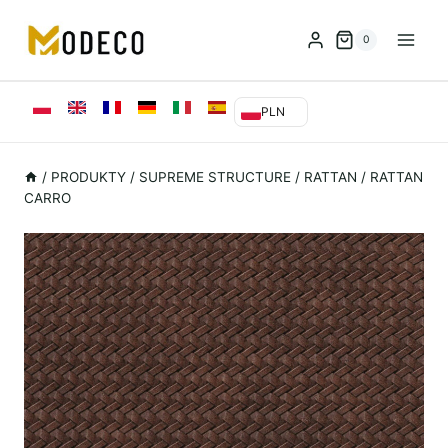
Przejdź
do
0
treści
PLN
/
PRODUKTY
/
SUPREME STRUCTURE
/
RATTAN
/
RATTAN
CARRO