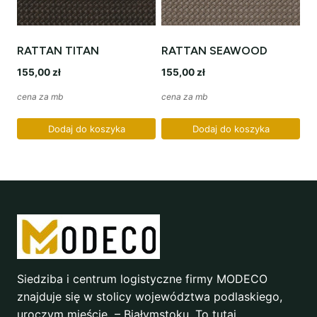
RATTAN TITAN
RATTAN SEAWOOD
155,00
zł
155,00
zł
cena za mb
cena za mb
Dodaj do koszyka
Dodaj do koszyka
Siedziba i centrum logistyczne firmy MODECO
znajduje się w stolicy województwa podlaskiego,
uroczym mieście – Białymstoku. To tutaj