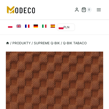
Przejdź
do
0
treści
PLN
/
PRODUKTY
/
SUPREME Q-BIK
/
Q-BIK TABACO