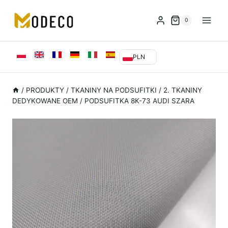
Przejdź
do
0
treści
PLN
/
PRODUKTY
/
TKANINY NA PODSUFITKI
/
2. TKANINY
DEDYKOWANE OEM
/
PODSUFITKA 8K-73 AUDI SZARA