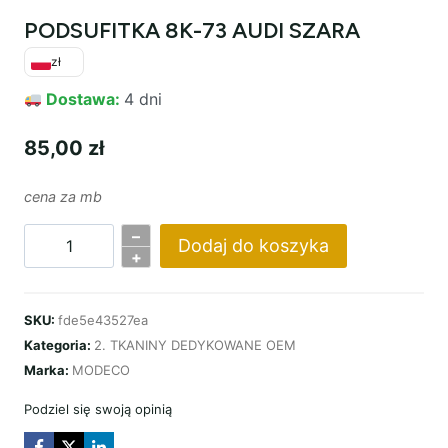
PODSUFITKA 8K-73 AUDI SZARA
zł
Dostawa:
4 dni
85,00
zł
cena za mb
–
Dodaj do koszyka
ilość
+
PODSUFITKA
8K-
SKU:
fde5e43527ea
73
Kategoria:
2. TKANINY DEDYKOWANE OEM
AUDI
Marka:
MODECO
SZARA
Podziel się swoją opinią