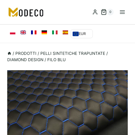
Vai
al
0
contenuto
EUR
/
PRODOTTI
/
PELLI SINTETICHE TRAPUNTATE
/
DIAMOND DESIGN / FILO BLU