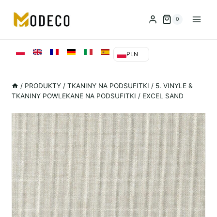
Przejdź
do
0
treści
PLN
/
PRODUKTY
/
TKANINY NA PODSUFITKI
/
5. VINYLE &
TKANINY POWLEKANE NA PODSUFITKI
/
EXCEL SAND