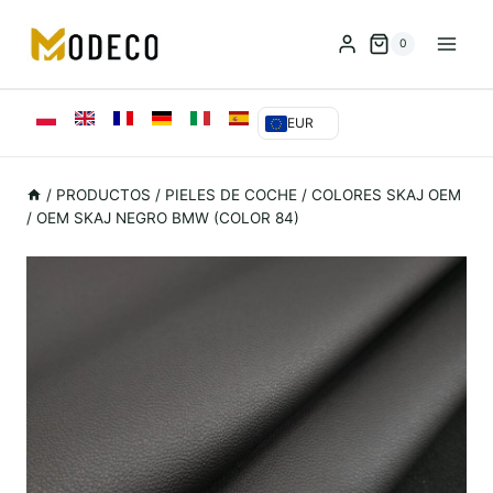
Saltar
al
0
Contenido
EUR
/
PRODUCTOS
/
PIELES DE COCHE
/
COLORES SKAJ OEM
/
OEM SKAJ NEGRO BMW (COLOR 84)