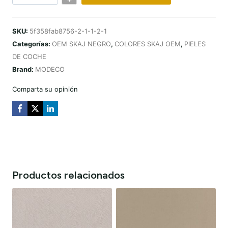
OEM
SKAJ
SKU:
5f358fab8756-2-1-1-2-1
BLACK
Categorías:
OEM SKAJ NEGRO
,
COLORES SKAJ OEM
,
PIELES
BMW
DE COCHE
(COLOUR
Brand:
MODECO
84)
Comparta su opinión
Productos relacionados