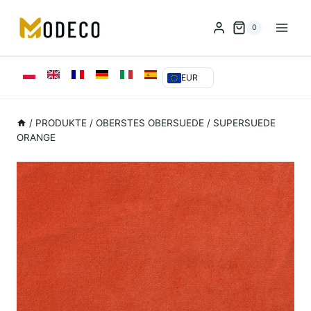
Zum
Inhalt
0
springen
EUR
/
PRODUKTE
/
OBERSTES OBERSUEDE
/
SUPERSUEDE
ORANGE