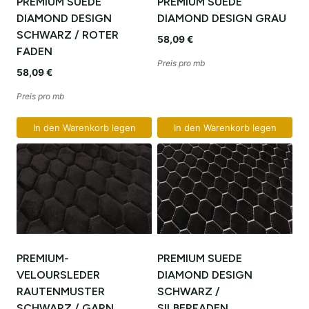
PREMIUM SUEDE
PREMIUM SUEDE
DIAMOND DESIGN
DIAMOND DESIGN GRAU
SCHWARZ / ROTER
58,09
€
FADEN
Preis pro mb
58,09
€
Preis pro mb
In den Warenkorb legen
In den Warenkorb legen
PREMIUM-
PREMIUM SUEDE
VELOURSLEDER
DIAMOND DESIGN
RAUTENMUSTER
SCHWARZ /
SCHWARZ / GARN
SILBERFADEN