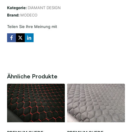
DIAMOND
Kategorie:
DIAMANT DESIGN
DESIGN
Brand:
MODECO
CZARNA
/
Teilen Sie Ihre Meinung mit
NIĆ
LIME
GREEN
Menge
Ähnliche Produkte