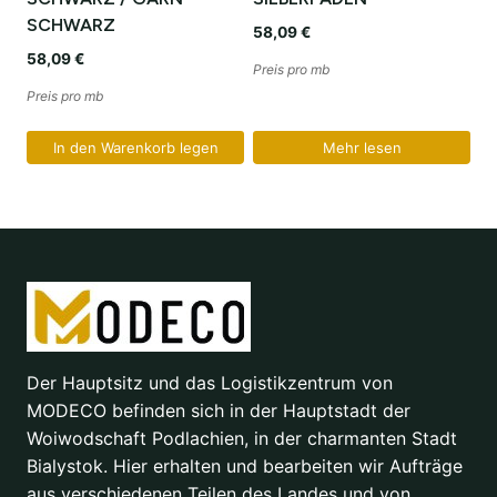
SCHWARZ
58,09
€
58,09
€
Preis pro mb
Preis pro mb
In den Warenkorb legen
Mehr lesen
Der Hauptsitz und das Logistikzentrum von
MODECO befinden sich in der Hauptstadt der
Woiwodschaft Podlachien, in der charmanten Stadt
Bialystok. Hier erhalten und bearbeiten wir Aufträge
aus verschiedenen Teilen des Landes und von