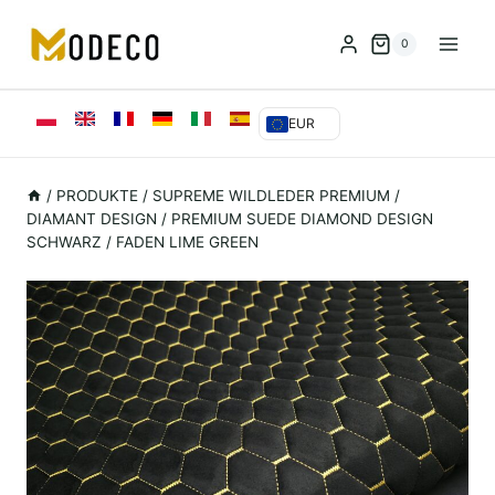
Zum
Inhalt
0
springen
EUR
/
PRODUKTE
/
SUPREME WILDLEDER PREMIUM
/
DIAMANT DESIGN
/
PREMIUM SUEDE DIAMOND DESIGN
SCHWARZ / FADEN LIME GREEN