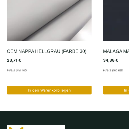
OEM NAPPA HELLGRAU (FARBE 30)
MALAGA M
23,71
€
34,38
€
Preis pro mb
Preis pro mb
In den Warenkorb legen
In