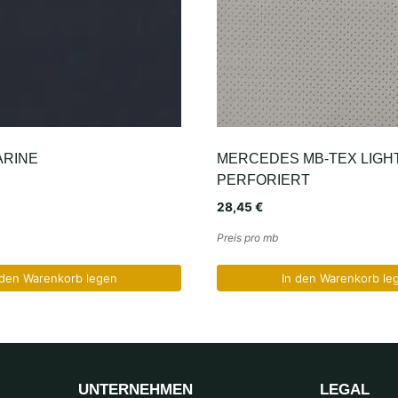
ARINE
MERCEDES MB-TEX LIGHT
PERFORIERT
28,45
€
Preis pro mb
 den Warenkorb legen
In den Warenkorb le
UNTERNEHMEN
LEGAL