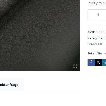
Preis pro 
OEM
SKAJ
BLACK
SKU:
5f358f
(COLOUR
Kategorien:
86)
Brand:
MOD
Menge
Teilen Sie I
uktanfrage