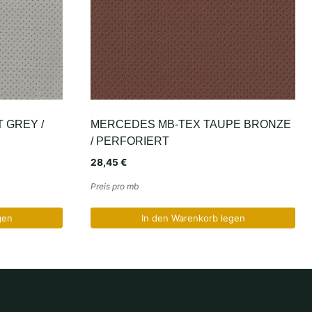
 GREY /
MERCEDES MB-TEX TAUPE BRONZE
/ PERFORIERT
28,45
€
Preis pro mb
gen
In den Warenkorb legen