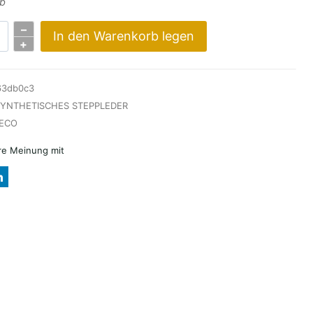
mb
–
In den Warenkorb legen
+
63db0c3
YNTHETISCHES STEPPLEDER
NA
ECO
hre Meinung mit