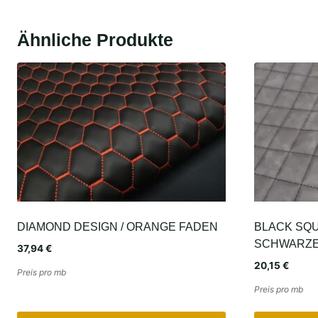
Ähnliche Produkte
DIAMOND DESIGN / ORANGE FADEN
BLACK SQU
SCHWARZE
37,94
€
20,15
€
Preis pro mb
Preis pro mb