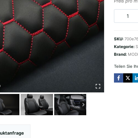
Preis pro 
DIAMOND
DESIGN
/
SKU:
700e7
NIĆ
Kategorie:
S
CZERWO
Brand:
MOD
Menge
Teilen Sie I
uktanfrage