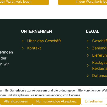
 den Warenkorb legen
In den Warenkorb le
UNTERNEHMEN
LEGAL
Über das Geschäft
Geschäf
Kontakt
Zahlung
efinden
Lieferu
 der
Rückga
n wir
Reklama
Datens
um Ihr Surferlebnis zu verbessern und die ordnungsgemäße Funktion der Webs
tigen und akzeptieren Sie unsere Verwendung von Cookies.
© 2026 Modeco Shop – Powered by
TREJKA
Alle akzeptieren
Nur notwendige Akzeptanz
Einzelheiten