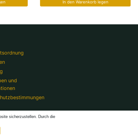
gen
In den Warenkorb legen
tsordnung
en
ng
ben und
tionen
chutzbestimmungen
ite sicherzustellen. Durch die