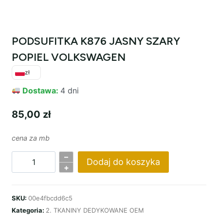
PODSUFITKA K876 JASNY SZARY
POPIEL VOLKSWAGEN
zł
Dostawa:
4 dni
85,00
zł
cena za mb
–
Dodaj do koszyka
ilość
+
PODSUFITKA
K876
SKU:
00e4fbcdd6c5
JASNY
Kategoria:
2. TKANINY DEDYKOWANE OEM
SZARY