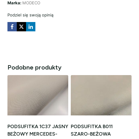
Marka:
MODECO
POPIEL
VOLKSWAGEN
Podziel się swoją opinią
Podobne produkty
PODSUFITKA 1C37 JASNY
PODSUFITKA B011
BEŻOWY MERCEDES-
SZARO-BEŻOWA