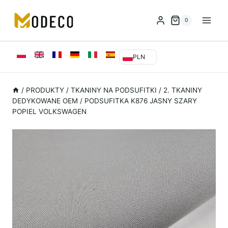
Przejdź
do
0
treści
PLN
/
PRODUKTY
/
TKANINY NA PODSUFITKI
/
2. TKANINY
DEDYKOWANE OEM
/
PODSUFITKA K876 JASNY SZARY
POPIEL VOLKSWAGEN