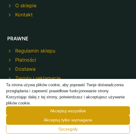
O sklepie
Kontakt
PRAWNE
Regulamin sklepu
Płatności
Dostawa
Zwroty i reklamacje
Ta strona używa plików cookie, aby poprawić Twoje doświadczenia
Polityka prywatności
przeglądania i zapewnić prawidłowe funkcjonowanie strony.
Korzystając dalej z tej strony, potwierdzasz i akceptujesz używanie
plików cookie.
Akceptuj wszystkie
Akceptuj tylko wymagane
© 2026 Modeco Sklep - Powered by
TREJKA
Szczegóły