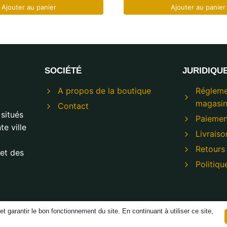
Ajouter au panier
Ajouter au panier
SOCIÉTÉ
JURIDIQU
A propos de la boutique
Régleme
magasin
Contact
situés
Paiemen
e ville
Livraiso
Retours
et des
Politiqu
t garantir le bon fonctionnement du site. En continuant à utiliser ce site,
© 2026 Modeco Boutique - Propulsé par
TREJKA