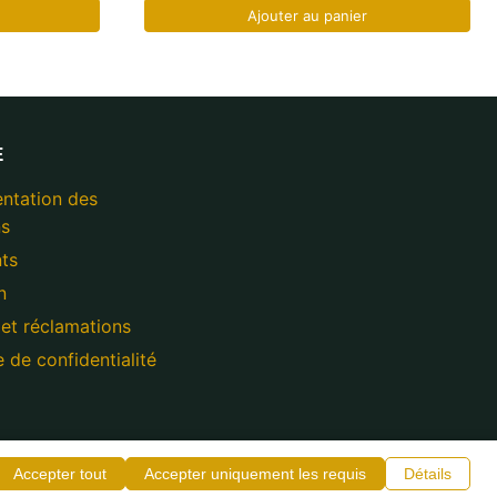
Ajouter au panier
E
ntation des
s
ts
n
 et réclamations
e de confidentialité
Accepter tout
Accepter uniquement les requis
Détails