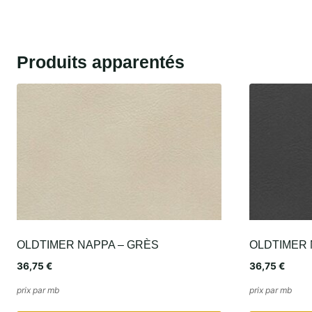
Produits apparentés
OLDTIMER NAPPA – GRÈS
OLDTIMER
36,75
€
36,75
€
prix par mb
prix par mb