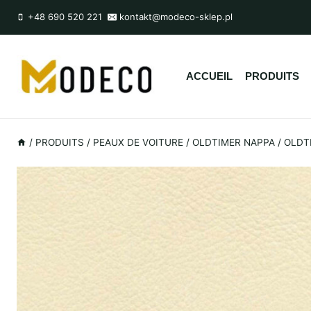
Skip
+48 690 520 221
kontakt@modeco-sklep.pl
to
content
ACCUEIL
PRODUITS
/
PRODUITS
/
PEAUX DE VOITURE
/
OLDTIMER NAPPA
/
OLDT