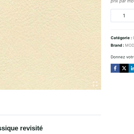
prix par mb
Quantité
OLDTIME
NAPPA
Catégorie :
–
Brand :
MOD
CREAM
Donnez votr
sique revisité