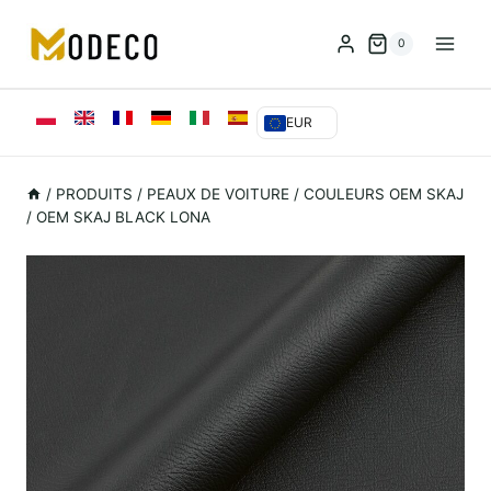
Skip
to
0
content
EUR
/
PRODUITS
/
PEAUX DE VOITURE
/
COULEURS OEM SKAJ
/
OEM SKAJ BLACK LONA