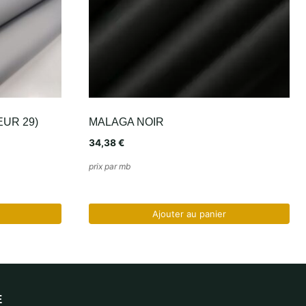
UR 29)
MALAGA NOIR
34,38
€
prix par mb
Ajouter au panier
E