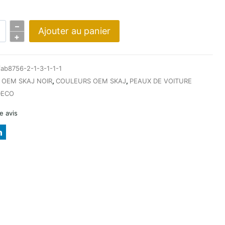
–
Ajouter au panier
+
ab8756-2-1-3-1-1-1
:
OEM SKAJ NOIR
,
COULEURS OEM SKAJ
,
PEAUX DE VOITURE
ECO
CJA
e avis