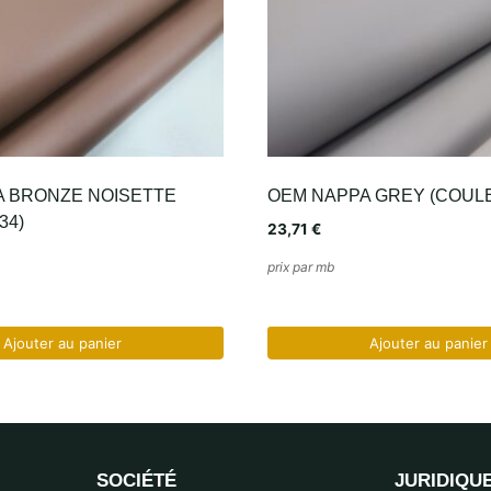
A BRONZE NOISETTE
OEM NAPPA GREY (COULE
34)
23,71
€
prix par mb
Ajouter au panier
Ajouter au panier
SOCIÉTÉ
JURIDIQU