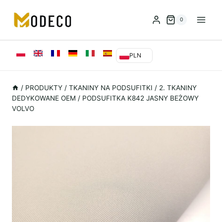
Przejdź
do
0
treści
PLN
/
PRODUKTY
/
TKANINY NA PODSUFITKI
/
2. TKANINY
DEDYKOWANE OEM
/
PODSUFITKA K842 JASNY BEŻOWY
VOLVO