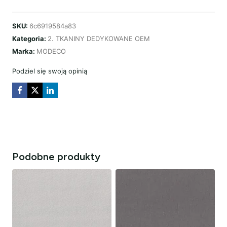
PODSUFITKA
K842
SKU:
6c6919584a83
JASNY
Kategoria:
2. TKANINY DEDYKOWANE OEM
BEŻOWY
Marka:
MODECO
VOLVO
Podziel się swoją opinią
Podobne produkty