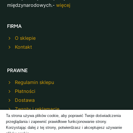
międzynarodowych.-
więcej
FIRMA
O sklepie
Kontakt
PRAWNE
Regulamin sklepu
Płatności
Dostawa
Zwroty i reklamacje
Ta strona używa plików cookie, aby poprawić Twoje doświadczenia
Polityka prywatności
przeglądania i zapewnić prawidłowe funkcjonowanie strony.
Korzystając dalej z tej strony, potwierdzasz i akceptujesz używanie